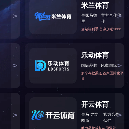
您现在的位置：
网站爱游戏官网入口
>
企业信用
2022-2023）