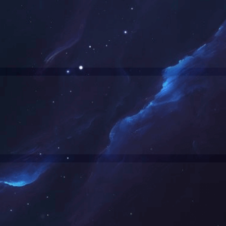
中国工程监理AAA信用评价证书（