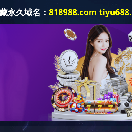
质信誉
企业荣誉
公司业绩
招标信息
政策