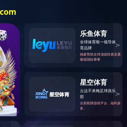
信息化办公系统
电子招标平台
法规
爱游戏官网
行业动态
联系我们
入口