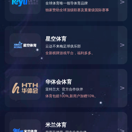
爱游戏官网
入口
通知要闻
党建工会
员工风采
公司活动
企业信用
您现在的位置：
网站爱游戏官网入口
>
企业信