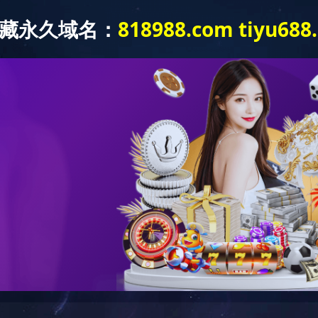
质信誉
企业荣誉
公司业绩
招标信息
政策